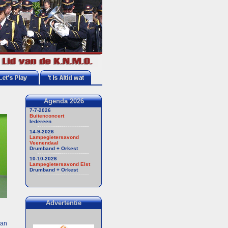
Agenda 2026
7-7-2026
Buitenconcert
Iedereen
14-9-2026
Lampegietersavond
Veenendaal
Drumband + Orkest
10-10-2026
Lampegietersavond Elst
Drumband + Orkest
Advertentie
aan