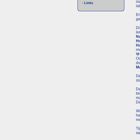
ou
-
Links
la
En
ge
Di
le
No
Ho
Ha
mu
Vr
Oo
do
Ma
De
sl
De
bl
ma
De
Wa
he
mu
Ti
sa