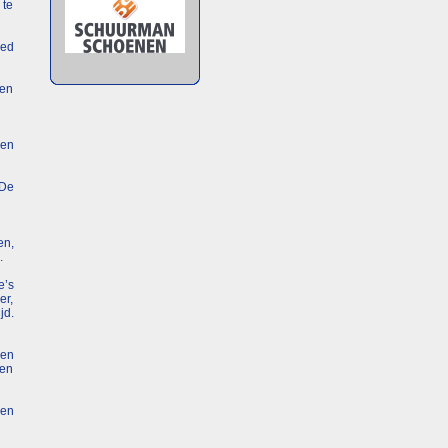
 te
oed
een
een
 De
en,
.
e’s
er,
jd.
 en
men
 en