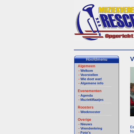
V
Hoofdmenu
Algemeen
-
Welkom
-
Voorstellen
-
Wie doet wat!
-
Algemene info
Evenementen
-
Agenda
-
MuziekMaatjes
Roosters
-
Weekrooster
Overige
-
Nieuws
Ee
-
Vriendenkring
Na
-
Foto's