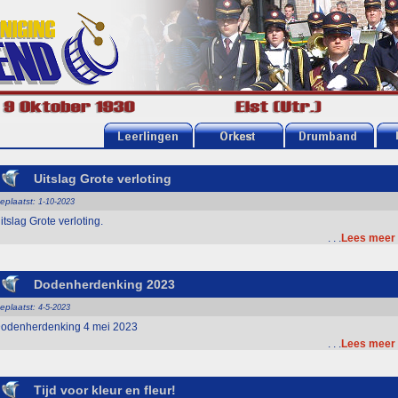
Uitslag Grote verloting
eplaatst
:
1-10-2023
itslag Grote verloting.
. . .
Lees meer
Dodenherdenking 2023
eplaatst
:
4-5-2023
odenherdenking 4 mei 2023
. . .
Lees meer
Tijd voor kleur en fleur!