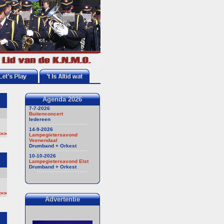
Agenda 2026
7-7-2026
Buitenconcert
Iedereen
14-9-2026
 >>
Lampegietersavond
Veenendaal
Drumband + Orkest
10-10-2026
Lampegietersavond Elst
Drumband + Orkest
 >>
Advertentie