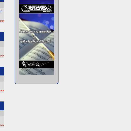
en
 >>
 >>
 >>
 >>