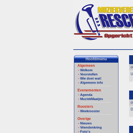
Hoofdmenu
Algemeen
G
-
Welkom
U
-
Voorstellen
-
Wie doet wat!
-
Algemene info
Evenementen
-
Agenda
-
MuziekMaatjes
G
Roosters
D
-
Weekrooster
Overige
-
Nieuws
-
Vriendenkring
-
Foto's