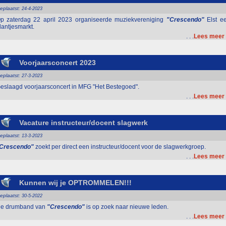
eplaatst
:
24-4-2023
p zaterdag 22 april 2023 organiseerde muziekvereniging
"Crescendo"
Elst e
lantjesmarkt.
. . .
Lees meer
Voorjaarsconcert 2023
eplaatst
:
27-3-2023
eslaagd voorjaarsconcert in MFG "Het Bestegoed".
. . .
Lees meer
Vacature instructeur/docent slagwerk
eplaatst
:
13-3-2023
Crescendo"
zoekt per direct een instructeur/docent voor de slagwerkgroep.
. . .
Lees meer
Kunnen wij je OPTROMMELEN!!!
eplaatst
:
30-5-2022
e drumband van
"Crescendo"
is op zoek naar nieuwe leden.
. . .
Lees meer